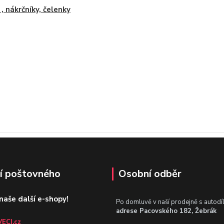
 , nákrčníky, čelenky
í poštovného
Osobní odběr
 naše další e-shopy!
Po domluvě v naší prodejně s autodí
adrese Pacovského 182, Žebrák
ECI.cz