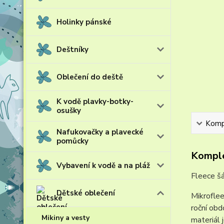
Holinky pánské
Deštníky
Oblečení do deště
K vodě plavky-botky-
osušky
Kompl
Nafukovačky a plavecké
pomůcky
Komple
Vybavení k vodě a na pláž
Fleece šá
Dětské oblečení
Mikroflee
roční obd
Mikiny a vesty
materiál