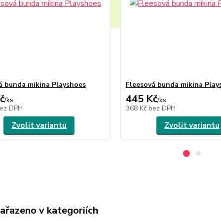
á bunda mikina Playshoes
Fleesová bunda mikina Play
č
445 Kč
/
ks
/
ks
ez DPH
368 Kč
bez DPH
Zvolit variantu
Zvolit variantu
zařazeno v kategoriích