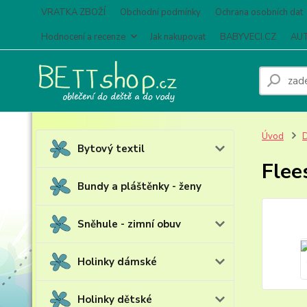
VRATKA ZBOŽÍ
Obchodní podmínky
Ochrana osobních dat
Hodnocení a recenze
Jak nakupovat
BABYVECI.CZ
AUT
Úvod
D
Bytový textil
Flee
Bundy a pláštěnky - ženy
Sněhule - zimní obuv
Holinky dámské
Holinky dětské