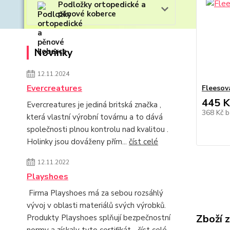
Podložky ortopedické a
pěnové koberce
Novinky
12.11.2024
Evercreatures
Fleesov
445 K
Evercreatures je jediná britská značka ,
368 Kč
b
která vlastní výrobní továrnu a to dává
společnosti plnou kontrolu nad kvalitou .
Holinky jsou dováženy přím...
číst celé
12.11.2022
Playshoes
Firma Playshoes má za sebou rozsáhlý
vývoj v oblasti materiálů svých výrobků.
Zboží 
Produkty Playshoes splňují bezpečnostní