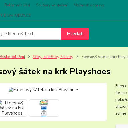
Reklamační řád
Soubory ke stažení
Možnosti dopravy
ODILY-HOBBY.CZ
Hledat
ětské oblečení
šátky , nákrčníky, čelenky
Fleesový šátek na krk Play
sový šátek na krk Playshoes
Fleece
fleece 
pokožce
chladn
schne a