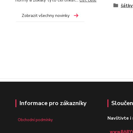
normy a získaly tyto certifikát...
číst celé
šátky
Zobrazit všechny novinky
Informace pro zákazníky
Sloučen
Navštivte i
Obchodní podmínky
www.BABYV