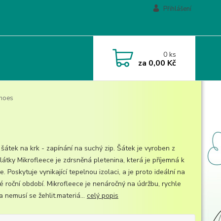
Přihlášení
0
ks
za
0,00 Kč
shoes
 šátek na krk - zapínání na suchý zip. Šátek je vyroben z
látky Mikrofleece je zdrsněná pletenina, která je příjemná k
. Poskytuje vynikající tepelnou izolaci, a je proto ideální na
é roční období. Mikrofleece je nenáročný na údržbu, rychle
 nemusí se žehlit.materiá...
celý popis