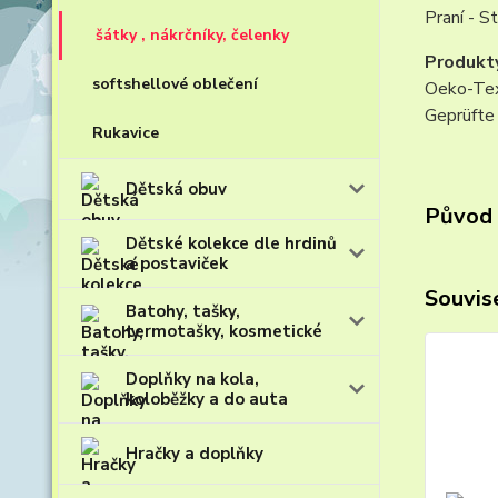
Praní - S
šátky , nákrčníky, čelenky
Produkt
softshellové oblečení
Oeko-Tex
Geprüfte 
Rukavice
Dětská obuv
Původ 
Dětské kolekce dle hrdinů
a postaviček
Souvise
Batohy, tašky,
termotašky, kosmetické
Doplňky na kola,
koloběžky a do auta
Hračky a doplňky