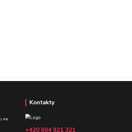
Kontakty
ly
na
+420 604 921 321