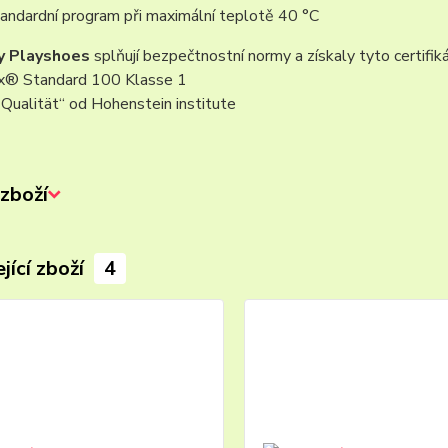
tandardní program při maximální teplotě 40 °C
y Playshoes
splňují bezpečtnostní normy a získaly tyto certifiká
® Standard 100 Klasse 1
Qualität“ od Hohenstein institute
zboží
jící zboží
4