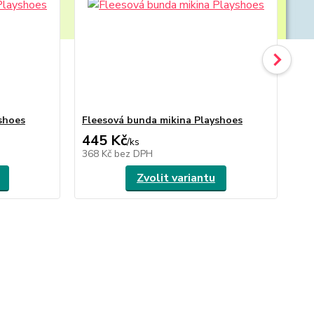
shoes
Fleesová bunda mikina Playshoes
Fl
445 Kč
4
/
ks
368 Kč
bez DPH
36
Zvolit variantu