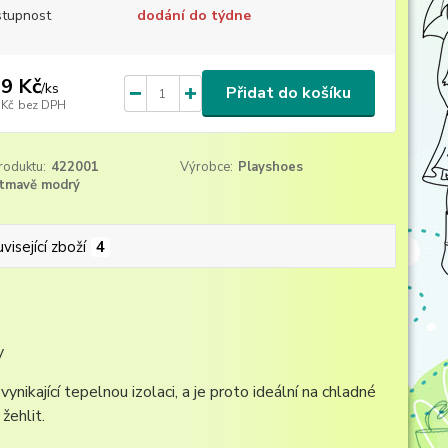
tupnost
dodání do týdne
9 Kč
/
ks
Přidat do košíku
 Kč
bez DPH
roduktu:
422001
Výrobce:
Playshoes
tmavě modrý
visející zboží
4
y
nikající tepelnou izolaci, a je proto ideální na chladné
žehlit.