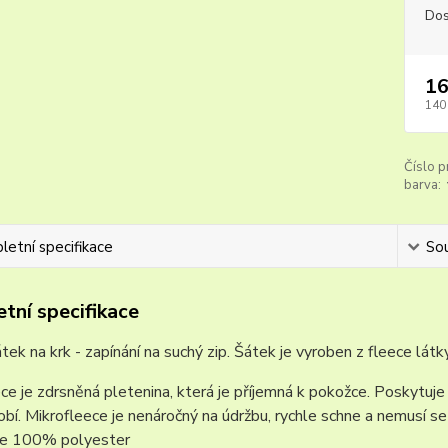
Dos
16
140
Číslo p
barva:
etní specifikace
Sou
tní specifikace
tek na krk - zapínání na suchý zip. Šátek je vyroben z fleece látk
ce je zdrsněná pletenina, která je příjemná k pokožce. Poskytuje vy
obí. Mikrofleece je nenáročný na údržbu, rychle schne a nemusí se 
 je 100% polyester