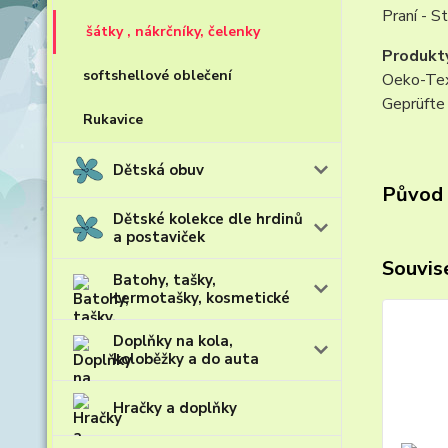
Praní - S
šátky , nákrčníky, čelenky
Produkt
softshellové oblečení
Oeko-Tex
Geprüfte 
Rukavice
Dětská obuv
Původ 
Dětské kolekce dle hrdinů
a postaviček
Souvise
Batohy, tašky,
termotašky, kosmetické
Doplňky na kola,
koloběžky a do auta
Hračky a doplňky