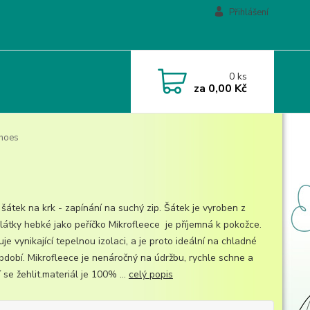
Přihlášení
0
ks
za
0,00 Kč
shoes
 šátek na krk - zapínání na suchý zip. Šátek je vyroben z
 látky hebké jako peříčko Mikrofleece je příjemná k pokožce.
je vynikající tepelnou izolaci, a je proto ideální na chladné
období. Mikrofleece je nenáročný na údržbu, rychle schne a
se žehlit.materiál je 100% ...
celý popis