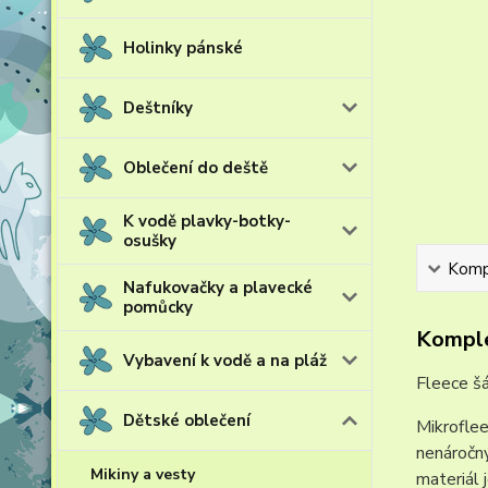
Holinky pánské
Deštníky
Oblečení do deště
K vodě plavky-botky-
osušky
Kompl
Nafukovačky a plavecké
pomůcky
Komple
Vybavení k vodě a na pláž
Fleece šá
Dětské oblečení
Mikroflee
nenáročný
Mikiny a vesty
materiál