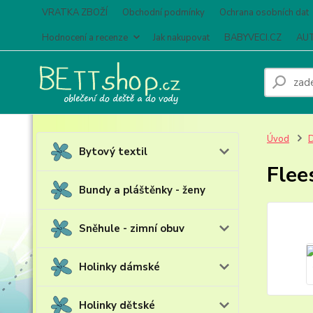
VRATKA ZBOŽÍ
Obchodní podmínky
Ochrana osobních dat
Hodnocení a recenze
Jak nakupovat
BABYVECI.CZ
AUT
Úvod
D
Bytový textil
Flee
Bundy a pláštěnky - ženy
Sněhule - zimní obuv
Holinky dámské
Holinky dětské