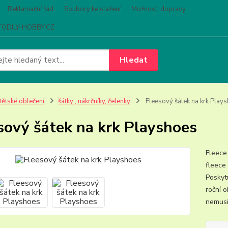
Reklamační řád
Soubory ke stažení
Možnosti dopravy
ODILY-HOBBY.CZ
Hledat
ětské oblečení
šátky , nákrčníky, čelenky
Fleesový šátek na krk Play
sový šátek na krk Playshoes
Fleece
fleece
Poskytu
roční 
nemusí 