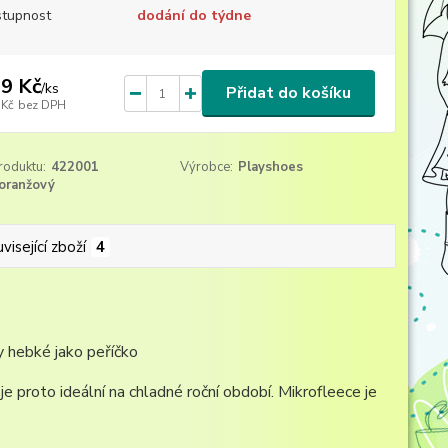
tupnost
dodání do týdne
9 Kč
/
ks
Přidat do košíku
 Kč
bez DPH
roduktu:
422001
Výrobce:
Playshoes
oranžový
visející zboží
4
ky hebké jako peříčko
je proto ideální na chladné roční období. Mikrofleece je