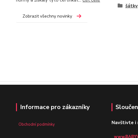
normy a získaly tyto certifikát...
číst celé
šátky
Zobrazit všechny novinky
Informace pro zákazníky
Sloučen
Navštivte i
Obchodní podmínky
www.BABYV