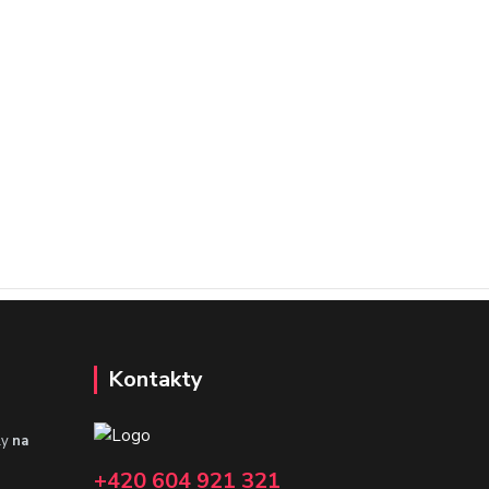
Kontakty
ly
na
+420 604 921 321