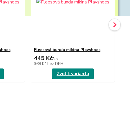
shoes
Fleesová bunda mikina Playshoes
Fl
445 Kč
4
/
ks
368 Kč
bez DPH
36
Zvolit variantu