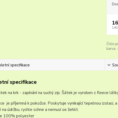
Dos
16
140
Číslo p
barva:
etní specifikace
Sou
tní specifikace
tek na krk - zapínání na suchý zip. Šátek je vyroben z fleece lát
ce je příjemná k pokožce. Poskytuje vynikající tepelnou izolaci, a 
 na údržbu, rychle schne a nemusí se žehlit.
 je 100% polyester