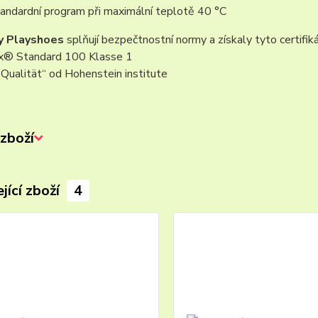
tandardní program při maximální teplotě 40 °C
y Playshoes
splňují bezpečtnostní normy a získaly tyto certifiká
® Standard 100 Klasse 1
Qualität“ od Hohenstein institute
zboží
jící zboží
4