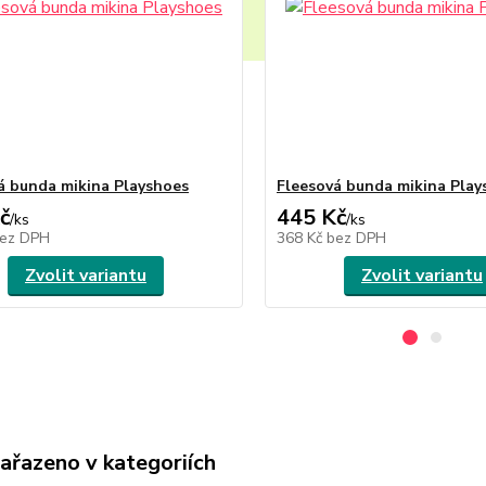
á bunda mikina Playshoes
Fleesová bunda mikina Play
č
445 Kč
/
ks
/
ks
ez DPH
368 Kč
bez DPH
Zvolit variantu
Zvolit variantu
zařazeno v kategoriích