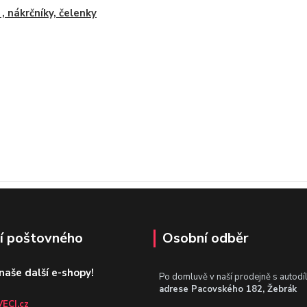
 , nákrčníky, čelenky
í poštovného
Osobní odběr
 naše další e-shopy!
Po domluvě v naší prodejně s autodí
adrese Pacovského 182, Žebrák
ECI.cz