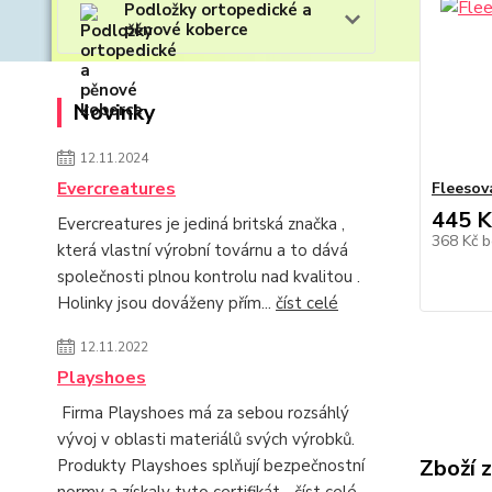
Podložky ortopedické a
pěnové koberce
Novinky
12.11.2024
Evercreatures
Fleesov
445 K
Evercreatures je jediná britská značka ,
368 Kč
b
která vlastní výrobní továrnu a to dává
společnosti plnou kontrolu nad kvalitou .
Holinky jsou dováženy přím...
číst celé
12.11.2022
Playshoes
Firma Playshoes má za sebou rozsáhlý
vývoj v oblasti materiálů svých výrobků.
Zboží 
Produkty Playshoes splňují bezpečnostní