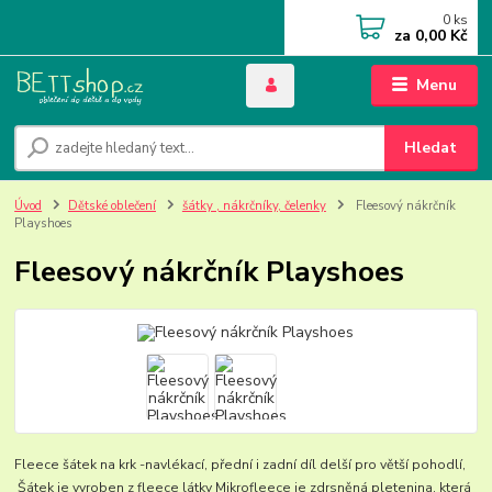
0
ks
za
0,00 Kč
Menu
Hledat
Úvod
Dětské oblečení
šátky , nákrčníky, čelenky
Fleesový nákrčník
Playshoes
Fleesový nákrčník Playshoes
Fleece šátek na krk -navlékací, přední i zadní díl delší pro větší pohodlí,
Šátek je vyroben z fleece látky Mikrofleece je zdrsněná pletenina, která