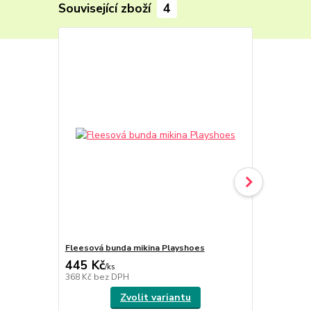
Související zboží
4
Fleesová bunda mikina Playshoes
Fleesová bu
445 Kč
445 Kč
/
ks
/
ks
368 Kč
bez DPH
368 Kč
bez 
Zvolit variantu