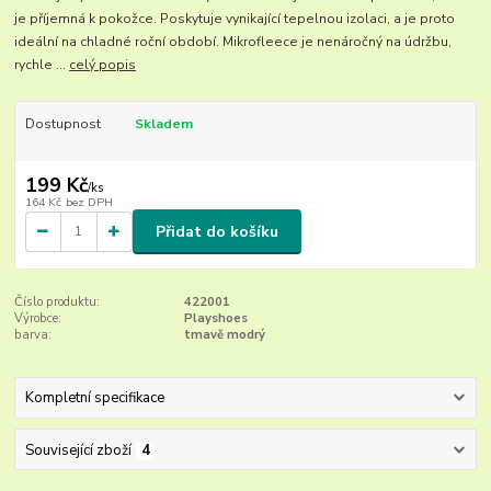
je příjemná k pokožce. Poskytuje vynikající tepelnou izolaci, a je proto
ideální na chladné roční období. Mikrofleece je nenáročný na údržbu,
rychle ...
celý popis
Dostupnost
Skladem
199 Kč
/
ks
164 Kč
bez DPH
Přidat do košíku
Číslo produktu:
422001
Výrobce:
Playshoes
barva:
tmavě modrý
Kompletní specifikace
Související zboží
4