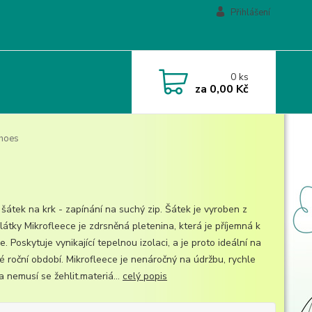
Přihlášení
0
ks
za
0,00 Kč
shoes
 šátek na krk - zapínání na suchý zip. Šátek je vyroben z
látky Mikrofleece je zdrsněná pletenina, která je příjemná k
. Poskytuje vynikající tepelnou izolaci, a je proto ideální na
é roční období. Mikrofleece je nenáročný na údržbu, rychle
 nemusí se žehlit.materiá...
celý popis