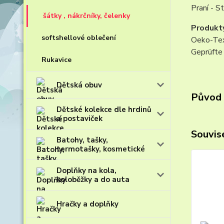
Praní - S
šátky , nákrčníky, čelenky
Produkt
softshellové oblečení
Oeko-Tex
Geprüfte 
Rukavice
Dětská obuv
Původ 
Dětské kolekce dle hrdinů
a postaviček
Souvise
Batohy, tašky,
termotašky, kosmetické
Doplňky na kola,
koloběžky a do auta
Hračky a doplňky