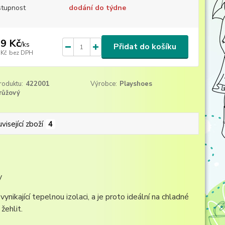
tupnost
dodání do týdne
9 Kč
/
ks
Přidat do košíku
 Kč
bez DPH
roduktu:
422001
Výrobce:
Playshoes
růžový
visející zboží
4
y
nikající tepelnou izolaci, a je proto ideální na chladné
žehlit.