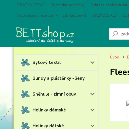
VRATKA ZBOŽÍ
Obchodní podmínky
Ochrana osobních dat
Hodnocení a recenze
Jak nakupovat
BABYVECI.CZ
AUT
Úvod
D
Bytový textil
Flee
Bundy a pláštěnky - ženy
Sněhule - zimní obuv
Holinky dámské
Holinky dětské