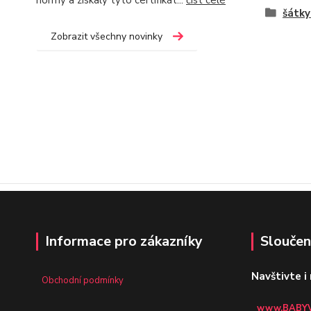
normy a získaly tyto certifikát...
číst celé
šátky
Zobrazit všechny novinky
Informace pro zákazníky
Sloučen
Navštivte i
Obchodní podmínky
www.BABYV