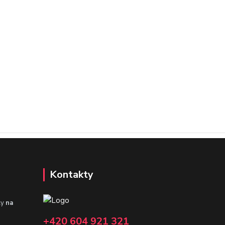
Kontakty
ly
na
+420 604 921 321