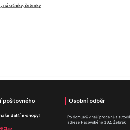
 , nákrčníky, čelenky
í poštovného
Osobní odběr
 naše další e-shopy!
Po domluvě v naší prodejně s autodí
adrese Pacovského 182, Žebrák
ECI.cz