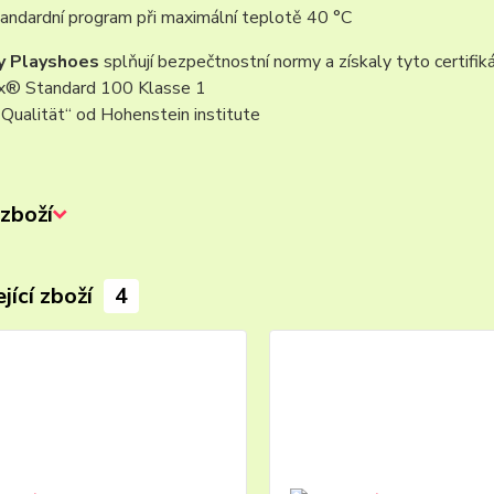
tandardní program při maximální teplotě 40 °C
y Playshoes
splňují bezpečtnostní normy a získaly tyto certifiká
® Standard 100 Klasse 1
Qualität“ od Hohenstein institute
zboží
jící zboží
4