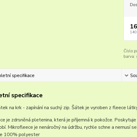
Dos
16
140
Číslo p
barva:
etní specifikace
Sou
tní specifikace
tek na krk - zapínání na suchý zip. Šátek je vyroben z fleece látk
ce je zdrsněná pletenina, která je příjemná k pokožce. Poskytuje vy
obí. Mikrofleece je nenáročný na údržbu, rychle schne a nemusí se 
 je 100% polyester