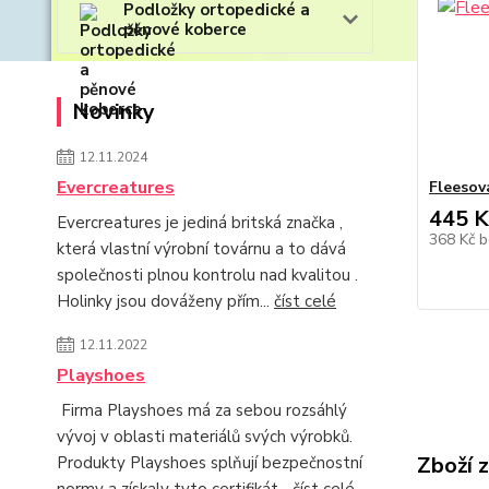
Podložky ortopedické a
pěnové koberce
Novinky
12.11.2024
Evercreatures
Fleesov
445 K
Evercreatures je jediná britská značka ,
368 Kč
b
která vlastní výrobní továrnu a to dává
společnosti plnou kontrolu nad kvalitou .
Holinky jsou dováženy přím...
číst celé
12.11.2022
Playshoes
Firma Playshoes má za sebou rozsáhlý
vývoj v oblasti materiálů svých výrobků.
Zboží 
Produkty Playshoes splňují bezpečnostní