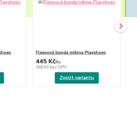
shoes
Fleesová bunda mikina Playshoes
Fl
445 Kč
4
/
ks
368 Kč
bez DPH
36
Zvolit variantu