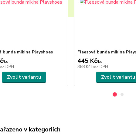
á bunda mikina Playshoes
Fleesová bunda mikina Play
č
445 Kč
/
ks
/
ks
ez DPH
368 Kč
bez DPH
Zvolit variantu
Zvolit variantu
zařazeno v kategoriích