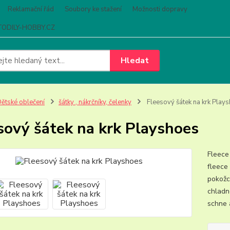
Reklamační řád
Soubory ke stažení
Možnosti dopravy
ODILY-HOBBY.CZ
Hledat
ětské oblečení
šátky , nákrčníky, čelenky
Fleesový šátek na krk Play
sový šátek na krk Playshoes
Fleece
fleece 
pokožce
chladn
schne a