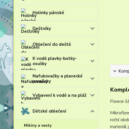
Holinky pánské
Deštníky
Oblečení do deště
K vodě plavky-botky-
osušky
Kompl
Nafukovačky a plavecké
pomůcky
Komple
Vybavení k vodě a na pláž
Fleece šá
Dětské oblečení
Mikroflee
roční obd
Mikiny a vesty
materiál