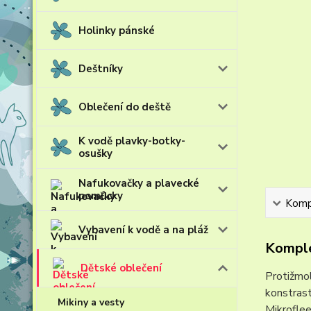
Holinky pánské
Deštníky
Oblečení do deště
K vodě plavky-botky-
osušky
Nafukovačky a plavecké
pomůcky
Kompl
Vybavení k vodě a na pláž
Komple
Dětské oblečení
Protižmol
konstras
Mikiny a vesty
Mikroflee