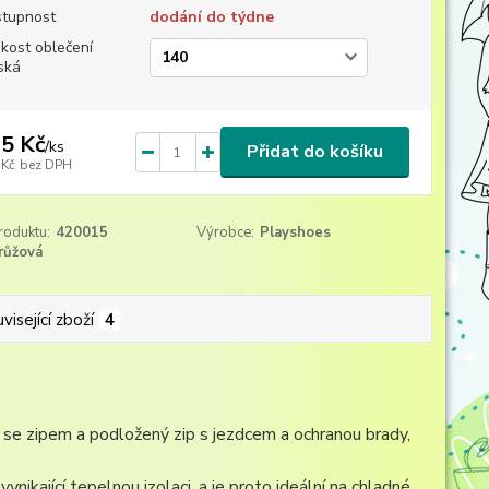
tupnost
dodání do týdne
ikost oblečení
ská
5 Kč
/
ks
Přidat do košíku
 Kč
bez DPH
roduktu:
420015
Výrobce:
Playshoes
růžová
visející zboží
4
 se zipem a podložený zip s jezdcem a ochranou brady,
nikající tepelnou izolaci, a je proto ideální na chladné