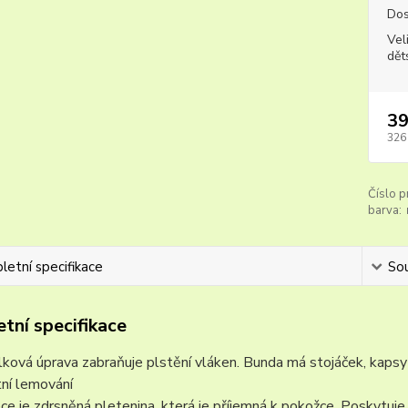
Dos
Vel
dět
39
326
Číslo p
barva:
etní specifikace
Sou
tní specifikace
ková úprava zabraňuje plstění vláken. Bunda má stojáček, kapsy
tní lemování
ce je zdrsněná pletenina, která je příjemná k pokožce. Poskytuje vy