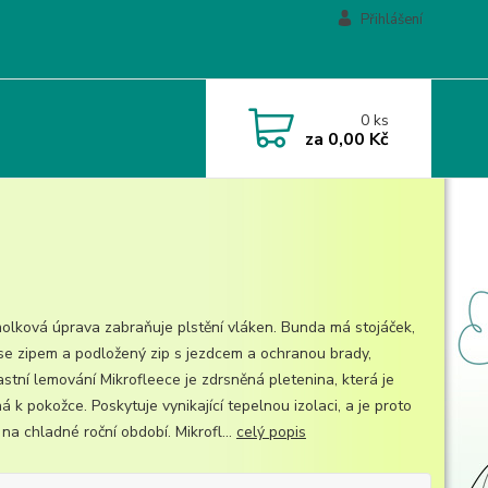
Přihlášení
0
ks
za
0,00 Kč
molková úprava zabraňuje plstění vláken. Bunda má stojáček,
se zipem a podložený zip s jezdcem a ochranou brady,
astní lemování Mikrofleece je zdrsněná pletenina, která je
á k pokožce. Poskytuje vynikající tepelnou izolaci, a je proto
 na chladné roční období. Mikrofl...
celý popis