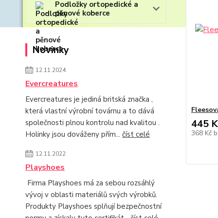
Podložky ortopedické a
pěnové koberce
Novinky
12.11.2024
Evercreatures
Evercreatures je jediná britská značka ,
Fleesov
která vlastní výrobní továrnu a to dává
445 K
společnosti plnou kontrolu nad kvalitou .
368 Kč
b
Holinky jsou dováženy přím...
číst celé
12.11.2022
Playshoes
Firma Playshoes má za sebou rozsáhlý
vývoj v oblasti materiálů svých výrobků.
Produkty Playshoes splňují bezpečnostní