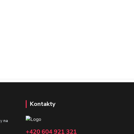
Kontakty
ly
na
+420 604 921 321