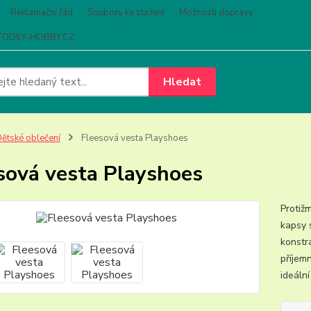
Reklamační řád
Soubory ke stažení
Možnosti dopravy
ODILY-HOBBY.CZ
Hledat
ětské oblečení
Fleesová vesta Playshoes
sová vesta Playshoes
Protiž
kapsy 
konstr
příjemn
ideální