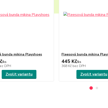
á bunda mikina Playshoes
Fleesová bunda mikina Play
č
445 Kč
/
ks
/
ks
ez DPH
368 Kč
bez DPH
Zvolit variantu
Zvolit variantu