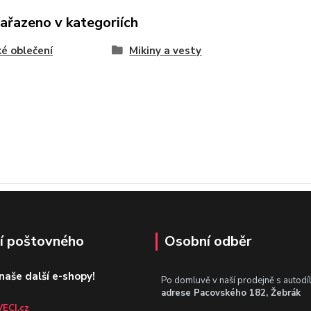
zařazeno v kategoriích
é oblečení
Mikiny a vesty
í poštovného
Osobní odběr
 naše další e-shopy!
Po domluvě v naší prodejně s autodí
adrese Pacovského 182, Žebrák
ECI.cz