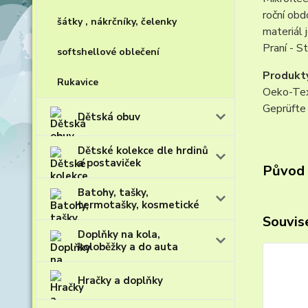
roční obd
šátky , nákrčníky, čelenky
materiál
Praní - S
softshellové oblečení
Produkt
Rukavice
Oeko-Tex
Geprüfte 
Dětská obuv
Dětské kolekce dle hrdinů
a postaviček
Původ 
Batohy, tašky,
termotašky, kosmetické
Souvise
Doplňky na kola,
koloběžky a do auta
Hračky a doplňky