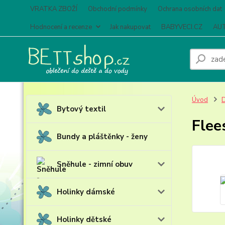
VRATKA ZBOŽÍ
Obchodní podmínky
Ochrana osobních dat
Hodnocení a recenze
Jak nakupovat
BABYVECI.CZ
AUT
Úvod
D
Bytový textil
Flee
Bundy a pláštěnky - ženy
Sněhule - zimní obuv
Holinky dámské
Holinky dětské