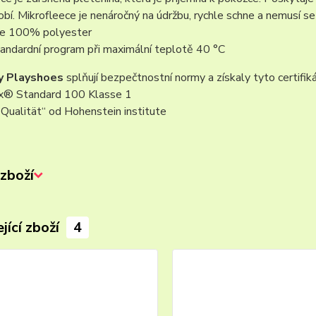
obí. Mikrofleece je nenáročný na údržbu, rychle schne a nemusí se 
 je 100% polyester
tandardní program při maximální teplotě 40 °C
y Playshoes
splňují bezpečtnostní normy a získaly tyto certifiká
® Standard 100 Klasse 1
Qualität“ od Hohenstein institute
zboží
jící zboží
4