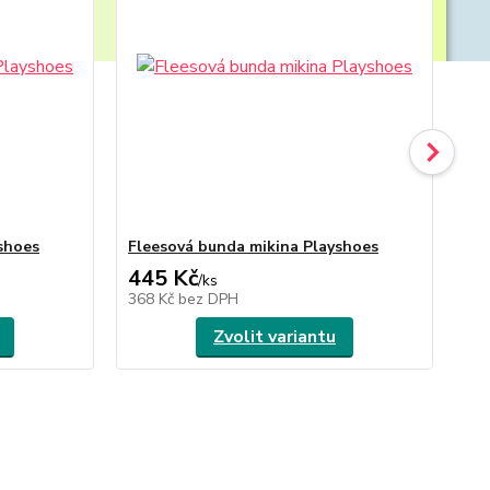
shoes
Fleesová bunda mikina Playshoes
Fl
445 Kč
4
/
ks
368 Kč
bez DPH
36
Zvolit variantu