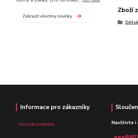
normy a získaly tyto certifikát...
číst celé
Zboží 
Zobrazit všechny novinky
Dětsk
Informace pro zákazníky
Sloučen
Navštivte i
Obchodní podmínky
www.BABYV