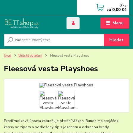
0
ks
za
0,00 Kč
Menu
Hledat
Úvod
Dětské oblečení
Fleesová vesta Playshoes
Fleesová vesta Playshoes
Protižmolková úprava zabraňuje plstění vláken. Bunda má stojáček,
kapsy se zipem a podložený zip s jezdcem a ochranou brady,