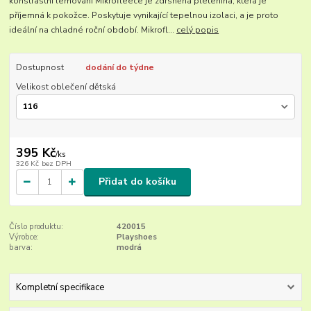
konstrastní lemování Mikrofleece je zdrsněná pletenina, která je
příjemná k pokožce. Poskytuje vynikající tepelnou izolaci, a je proto
ideální na chladné roční období. Mikrofl...
celý popis
Dostupnost
dodání do týdne
Velikost oblečení dětská
395 Kč
/
ks
326 Kč
bez DPH
Přidat do košíku
Číslo produktu:
420015
Výrobce:
Playshoes
barva:
modrá
Kompletní specifikace