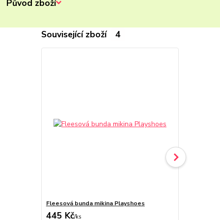
Původ zboží
Související zboží
4
Fleesová bunda mikina Playshoes
Fleesová bu
445 Kč
445 Kč
/
ks
/
ks