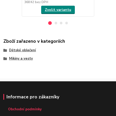
368 Kč
bez DPH
368 Kč
bez 
Zvolit variantu
Zboží zařazeno v kategoriích
Dětské oblečení
Mikiny a vesty
Informace pro zákazníky
Obchodní podmínky