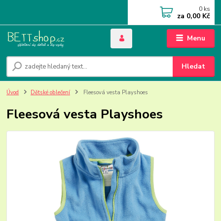
0
ks
za
0,00 Kč
Menu
Hledat
Úvod
Dětské oblečení
Fleesová vesta Playshoes
Fleesová vesta Playshoes