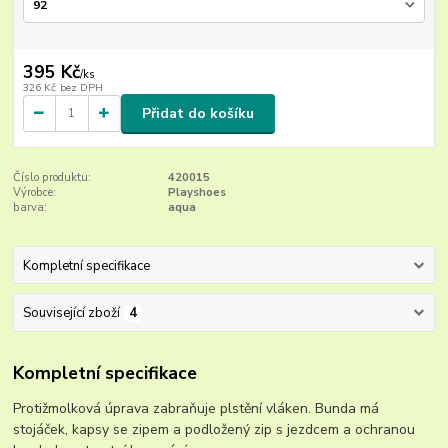
395 Kč
/
ks
326 Kč
bez DPH
Přidat do košíku
Číslo produktu:
420015
Výrobce:
Playshoes
barva:
aqua
Kompletní specifikace
Související zboží
4
Kompletní specifikace
Protižmolková úprava zabraňuje plstění vláken. Bunda má
stojáček, kapsy se zipem a podložený zip s jezdcem a ochranou