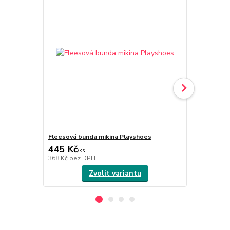
Fleesová bunda mikina Playshoes
Fleesová bu
445 Kč
445 Kč
/
ks
/
ks
368 Kč
bez DPH
368 Kč
bez 
Zvolit variantu