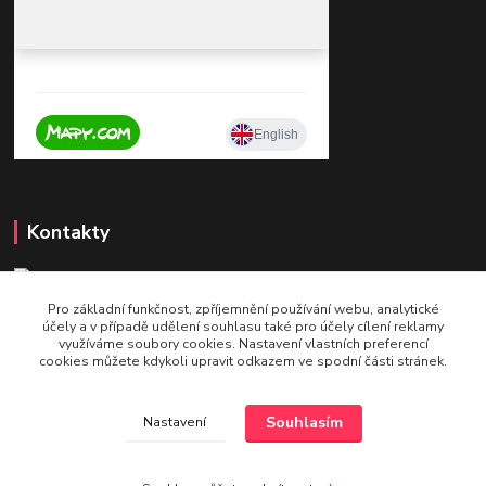
Kontakty
Pro základní funkčnost, zpříjemnění používání webu, analytické
+420 604 921 321
účely a v případě udělení souhlasu také pro účely cílení reklamy
v pracovní době po - pá 9 - 16
využíváme soubory cookies. Nastavení vlastních preferencí
cookies můžete kdykoli upravit odkazem ve spodní části stránek.
info@bettshop.cz
Souhlasím
Nastavení