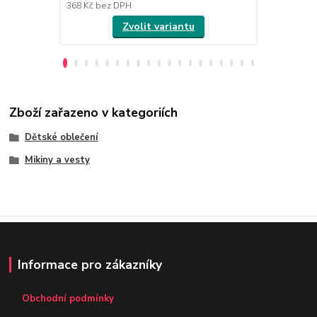
368 Kč
bez DPH
368 Kč
bez 
Zvolit variantu
Zboží zařazeno v kategoriích
Dětské oblečení
Mikiny a vesty
Informace pro zákazníky
Obchodní podmínky