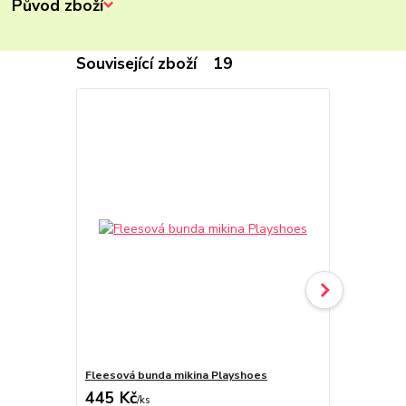
Původ zboží
Související zboží
19
Fleesová bunda mikina Playshoes
Fleesová bu
445 Kč
445 Kč
/
ks
/
ks