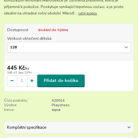
konstrastní lemování Mikrofleece je zdrsněná pletenina, která je
příjemná k pokožce. Poskytuje vynikající tepelnou izolaci, a je proto
ideální na chladné roční období. Mikrofl...
celý popis
Dostupnost
dodání do týdne
Velikost oblečení dětská
445 Kč
/
ks
368 Kč
bez DPH
Přidat do košíku
Číslo produktu:
420014
Výrobce:
Playshoes
barva:
aqua
Kompletní specifikace