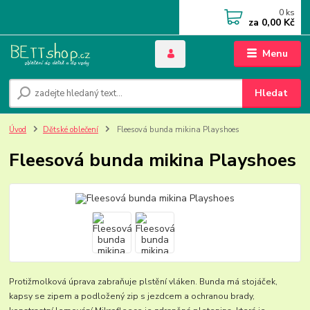
0
ks
za
0,00 Kč
Menu
Hledat
Úvod
Dětské oblečení
Fleesová bunda mikina Playshoes
Fleesová bunda mikina Playshoes
Protižmolková úprava zabraňuje plstění vláken. Bunda má stojáček,
kapsy se zipem a podložený zip s jezdcem a ochranou brady,